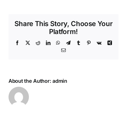
Share This Story, Choose Your
Platform!
Facebook
X
Reddit
LinkedIn
WhatsApp
Telegram
Tumblr
Pinterest
Vk
Xing
Email
About the Author:
admin