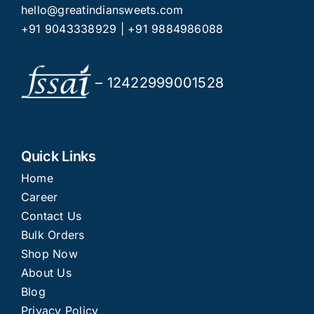
hello@greatindiansweets.com
+91 9043338929
|
+91 9884986088
– 12422999001528
Quick Links
Home
Career
Contact Us
Bulk Orders
Shop Now
About Us
Blog
Privacy Policy